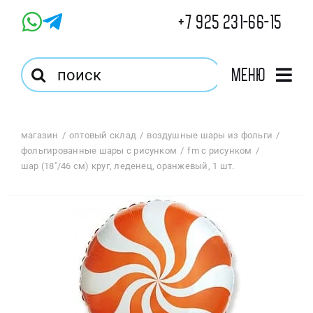
Skip
+7 925 231-66-15
to
content
Результат
Меню
поиска:
Главная
магазин
оптовый склад
воздушные шары из фольги
фольгированные шары с рисунком
fm с рисунком
Магазин
шар (18″/46 см) круг, леденец, оранжевый, 1 шт.
Оптовый Магазин
Корзина
Избранное