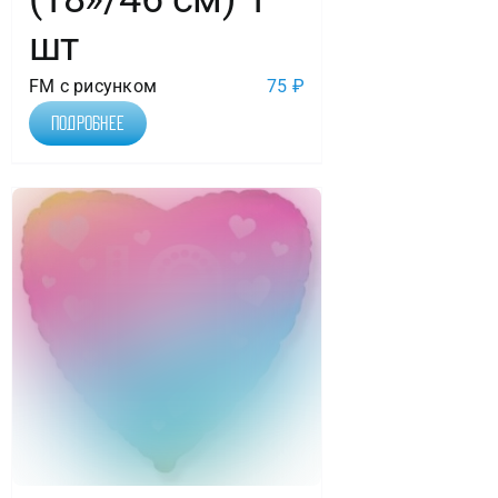
шт
FM с рисунком
75
₽
Подробнее