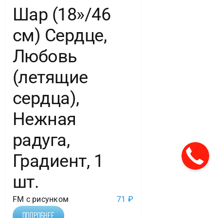
Шар (18»/46
см) Сердце,
Любовь
(летящие
сердца),
Нежная
радуга,
Градиент, 1
шт.
FM с рисунком
71
₽
Подробнее