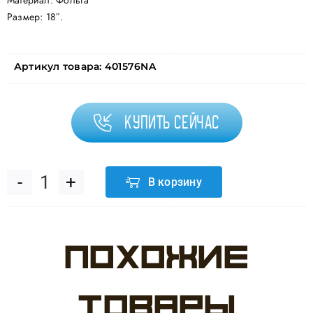
Материал: Фольга
Размер: 18″.
Артикул товара:
401576NA
Купить сейчас
В корзину
Количество
товара
Похожие
Шар
(18"/46
товары