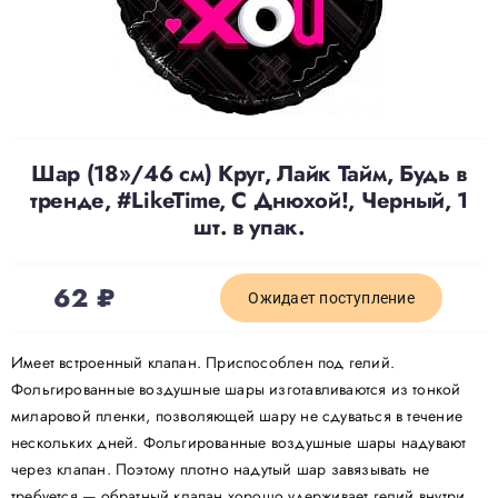
Доставка
О нас
Шар (18»/46 см) Круг, Лайк Тайм, Будь в
тренде, #LikeTime, С Днюхой!, Черный, 1
Отзывы
шт. в упак.
Контакты
62
₽
Ожидает поступление
Политика конфиденциальности
Имеет встроенный клапан. Приспособлен под гелий.
Фольгированные воздушные шары изготавливаются из тонкой
миларовой пленки, позволяющей шару не сдуваться в течение
нескольких дней. Фольгированные воздушные шары надувают
через клапан. Поэтому плотно надутый шар завязывать не
требуется — обратный клапан хорошо удерживает гелий внутри