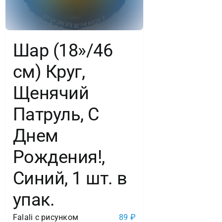
Днюхой!,
Черный,
1
Шар (18»/46
шт.
см) Круг,
в
Щенячий
упак.
Патруль, С
Днем
Рождения!,
Синий, 1 шт. в
упак.
Falali с рисунком
89
₽