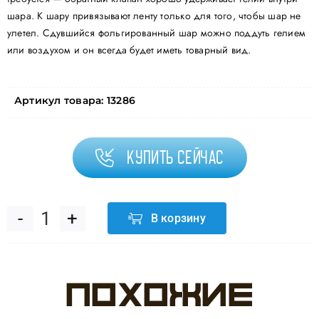
шара. К шару привязывают ленту только для того, чтобы шар не
улетел. Сдувшийся фольгированный шар можно поддуть гелием
или воздухом и он всегда будет иметь товарный вид.
Артикул товара:
13286
Купить сейчас
В корзину
Количество
товара
Похожие
Шар