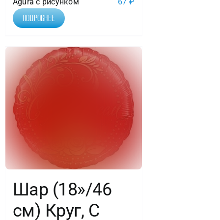
Agura с рисунком
67
₽
Подробнее
Шар (18»/46
см) Круг, С