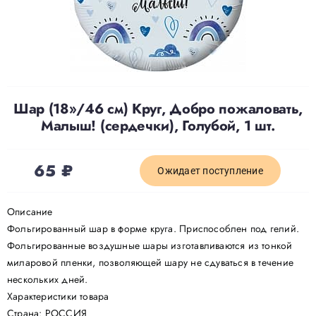
Доставка
О нас
Шар (18»/46 см) Круг, Добро пожаловать,
Малыш! (сердечки), Голубой, 1 шт.
Отзывы
65
₽
Контакты
Ожидает поступление
Описание
Политика конфиденциальности
Фольгированный шар в форме круга. Приспособлен под гелий.
Фольгированные воздушные шары изготавливаются из тонкой
миларовой пленки, позволяющей шару не сдуваться в течение
нескольких дней.
Характеристики товара
Страна: РОССИЯ