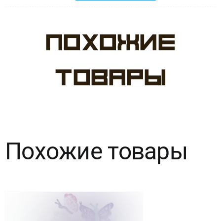
товара
Похожие
Шар
(17"/43см)
товары
А
ФИГУРА/S50
Карты
Похожие товары