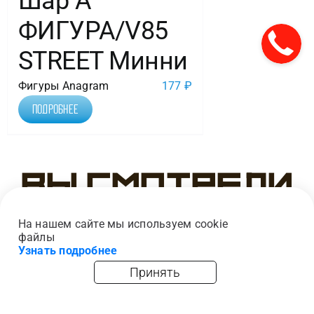
Шар А
ФИГУРА/V85
STREET Минни
Фигуры Anagram
177
₽
Подробнее
Вы смотрели
На нашем сайте мы используем cookie
файлы
Узнать подробнее
Принять
главная
каталог
опт
корзина