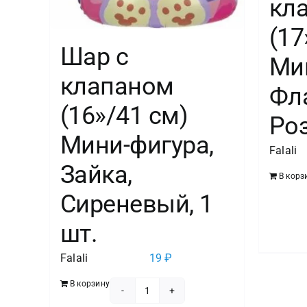
кл
(17
Шар с
Ми
клапаном
Фл
(16»/41 см)
Роз
Мини-фигура,
Falali
Зайка,
В корз
Сиреневый, 1
шт.
Falali
19
₽
В корзину
Количество