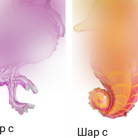
р с
Шар с