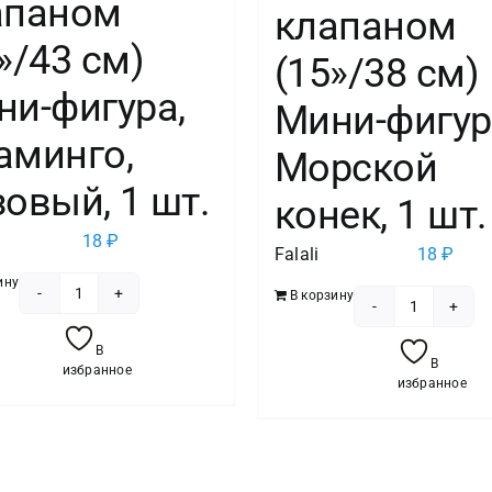
апаном
клапаном
»/43 см)
(15»/38 см)
ни-фигура,
Мини-фигур
аминго,
Морской
овый, 1 шт.
конек, 1 шт.
18
₽
Falali
18
₽
ину
В корзину
Количество
Количест
товара
товара
В
Шар
В
избранное
Шар
избранное
с
с
клапаном
клапано
(17''/43
(15''/38
см)