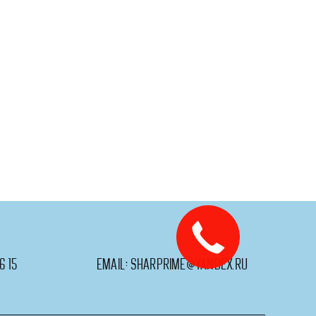
6 15
email:
sharprime@yandex.ru