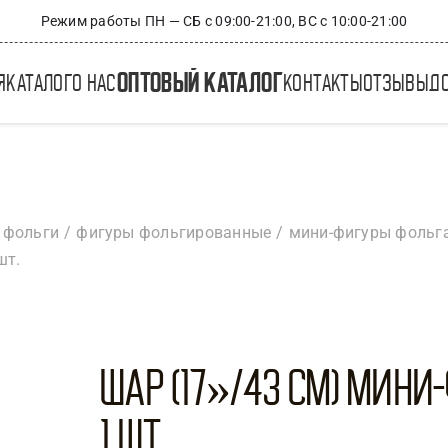
Режим работы ПН — СБ с 09:00-21:00, ВС с 10:00-21:00
оптовый каталог
я
каталог
о нас
контакты
отзывы
д
 фольги
фигуры фольгированные
мини-фигуры фольг
шт.
Шар (17»/43 см) Мини
1 шт.