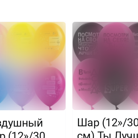
Шар (12»/3
здушный
см) Ты Луч
 (12»/30