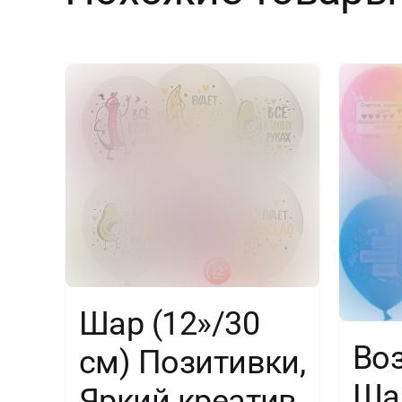
Шар (12»/30
Во
см) Позитивки,
Шар
Яркий креатив,