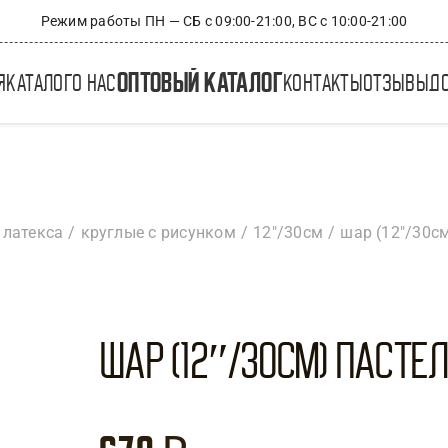
Режим работы ПН — СБ с 09:00-21:00, ВС с 10:00-21:00
оптовый каталог
я
каталог
о нас
контакты
отзывы
д
 латекса
круглые с рисунком
12"/30см
шар (12″/30с
Шар (12″/30см) Пасте