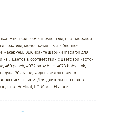
ков – мягкий горчично-желтый, цвет морской
 и розовый, молочно-мятный и бледно-
ые макаруны. Выбирайте шарики macaron для
 из 7 цветов в соответствии с цветовой картой
, #60 peach, #072 baby blue, #073 baby pink,
 надуве 30 см, подходят как для надува
аполениея гелием. Для длительного полета
едства Hi-Float, KODA или FlyLuxe.