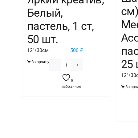
см
Белый,
Ме
пастель, 1 ст,
Асс
50 шт.
пас
12"/30см
500
₽
25 
В корзину
Количество
12"/30
товара
В
Шар
избранное
В корз
(12''/30
см)
Позитивки,
Яркий
креатив,
Белый,