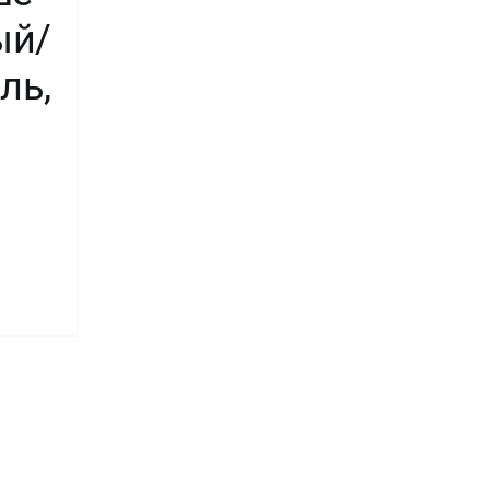
ый/
ль,
во