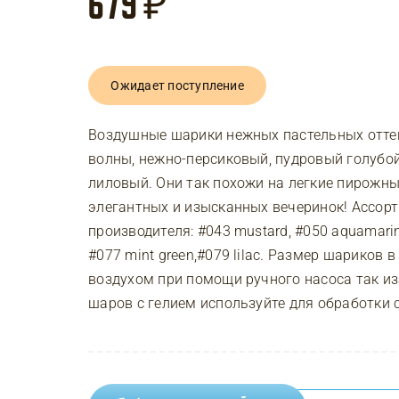
679
₽
Ожидает поступление
Воздушные шарики нежных пастельных оттен
волны, нежно-персиковый, пудровый голубой
лиловый. Они так похожи на легкие пирожн
элегантных и изысканных вечеринок! Ассорти
производителя: #043 mustard, #050 aquamarine
#077 mint green,#079 lilac. Размер шариков в
воздухом при помощи ручного насоса так из
шаров с гелием используйте для обработки ср