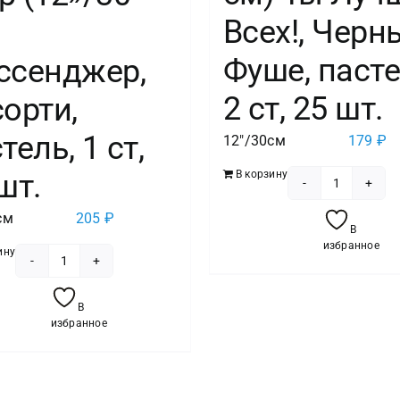
Всех!, Черн
)
Фуше, пасте
ссенджер,
2 ст, 25 шт.
орти,
тель, 1 ст,
12"/30см
179
₽
шт.
В корзину
Количест
товара
см
205
₽
В
Шар
избранное
ину
(12''/30
Количество
см)
товара
В
Ты
Воздушный
избранное
Лучше
Шар
Всех!,
(12''/30
Черный/
см)