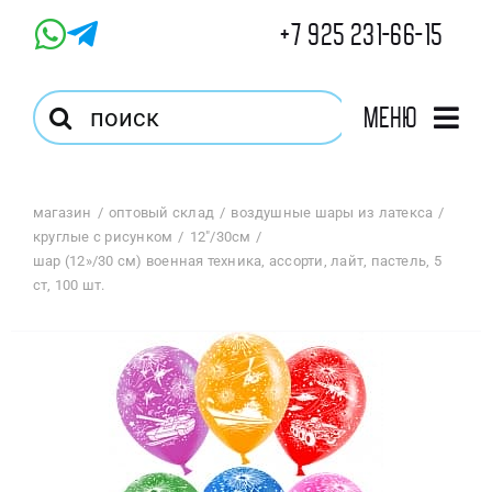
Skip
+7 925 231-66-15
to
content
Результат
Меню
поиска:
Главная
магазин
оптовый склад
воздушные шары из латекса
круглые с рисунком
12"/30см
Магазин
шар (12»/30 см) военная техника, ассорти, лайт, пастель, 5
ст, 100 шт.
Оптовый Магазин
Корзина
Избранное