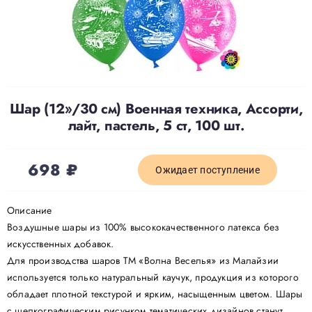
Доставка
О нас
Шар (12»/30 см) Военная техника, Ассорти,
лайт, пастель, 5 ст, 100 шт.
Отзывы
698
₽
Контакты
Ожидает поступление
Описание
Политика конфиденциальности
Воздушные шары из 100% высококачественного латекса без
искусственных добавок.
Для производства шаров ТМ «Волна Веселья» из Малайзии
используется только натуральный каучук, продукция из которого
обладает плотной текстурой и ярким, насыщенным цветом. Шары
с шелкографическим рисунком тематических дизайнов станут