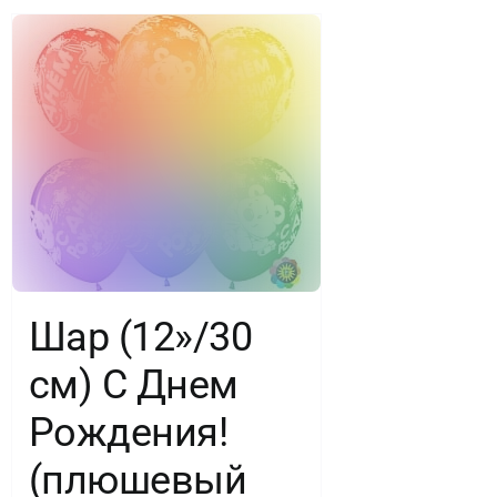
пастель,
5
ст,
100
шт.
Шар (12»/30
см) С Днем
Рождения!
(плюшевый