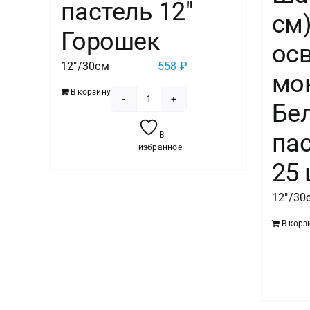
пастель 12″
см
Горошек
ос
12"/30см
558
₽
мо
В корзину
Бе
Количество
товара
пас
В
Шар
избранное
Шелкография
25 
пастель
12"/30
12"
Горошек
В корз