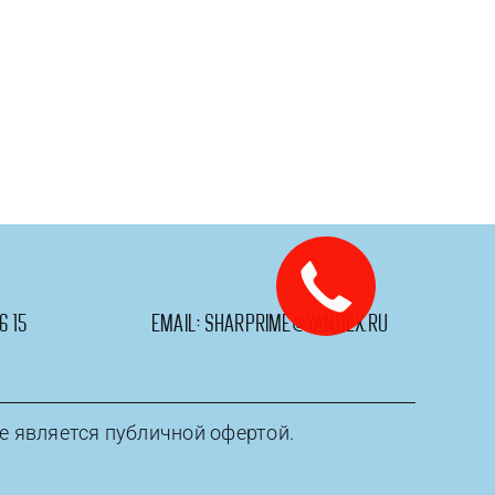
жер,
6 15
email:
sharprime@yandex.ru
е является публичной офертой.