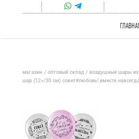
Skip
to
content
главна
магазин
оптовый склад
воздушные шары из
шар (12»/30 см) совет#любовь! вместе навсегда!,