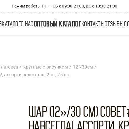
Режим работы ПН — СБ с 09:00-21:00, ВС с 10:00-21:00
оптовый каталог
я
каталог
о нас
контакты
отзывы
д
 латекса
круглые с рисунком
12"/30см
 ассорти, кристалл, 2 ст, 25 шт.
Шар (12»/30 см) Сове
Навсегда!, Ассорти, кр