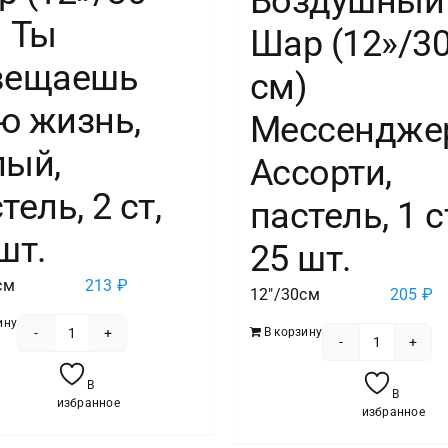
Воздушный
) Ты
Шар (12»/3
вещаешь
см)
ю жизнь,
Мессендже
лый,
Ассорти,
тель, 2 ст,
пастель, 1 с
шт.
25 шт.
см
213
₽
12"/30см
205
₽
ину
В корзину
Количество
Количест
товара
товара
В
В
Шар
избранное
Воздушн
избранное
(12''/30
Шар