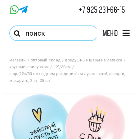
Skip
+7 925 231-66-15
to
content
Результат
Меню
поиска:
Главная
магазин
оптовый склад
воздушные шары из латекса
круглые с рисунком
12"/30см
Магазин
шар (12»/30 см) с днем рождения! ты лучше всех!, ассорти,
макарунс, 2 ст, 25 шт.
Оптовый Магазин
Корзина
Избранное