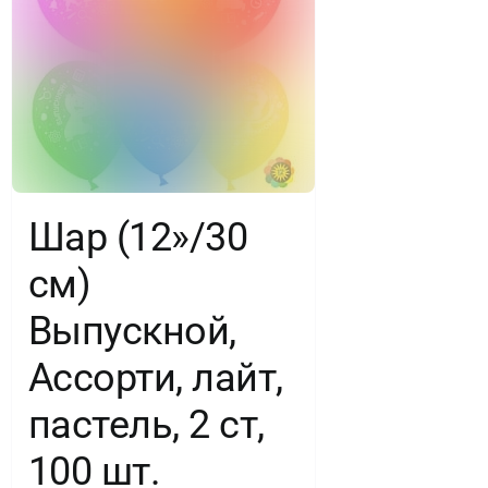
Ассорти,
макарунс,
2
ст,
25
Шар (12»/30
шт.
см)
Выпускной,
Ассорти, лайт,
пастель, 2 ст,
100 шт.