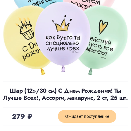
Доставка
О нас
Отзывы
Контакты
Шар (12»/30 см) С Днем Рождения! Ты
Политика конфиденциальности
Лучше Всех!, Ассорти, макарунс, 2 ст, 25 шт.
279
₽
Ожидает поступление