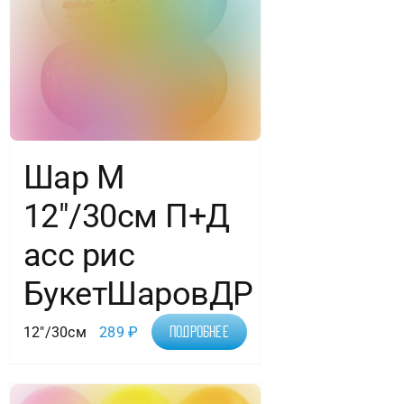
шт.
Шар М
12″/30см П+Д
асс рис
БукетШаровДР
12"/30см
289
₽
Подробнее