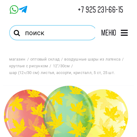
Skip
+7 925 231-66-15
to
content
Результат
Меню
поиска:
Главная
магазин
оптовый склад
воздушные шары из латекса
круглые с рисунком
12"/30см
Магазин
шар (12»/30 см) листья, ассорти, кристалл, 5 ст, 25 шт.
Оптовый Магазин
Корзина
Избранное