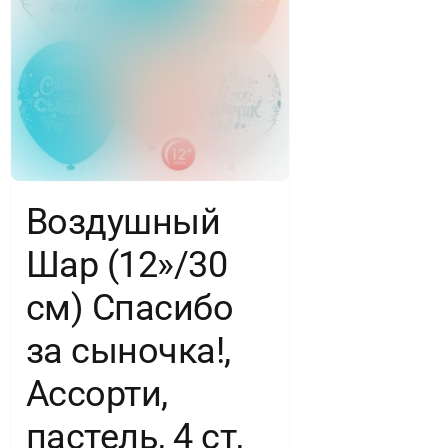
шт.
Воздушный
Шар (12»/30
см) Спасибо
за сыночка!,
Ассорти,
пастель, 4 ст,