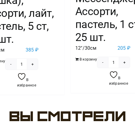
шка),
Ассорти,
орти, лайт,
пастель, 1 с
тель, 5 ст,
25 шт.
шт.
12"/30см
205
₽
см
385
₽
В корзину
ину
Количест
Количество
товара
товара
В
В
Воздушн
Шар
избранное
избранное
Шар
(12''/30
(12''/30
см)
см)
С
Вы смотрели
Мессенд
Днем
Ассорти,
Рождения!
пастель,
(плюшевый