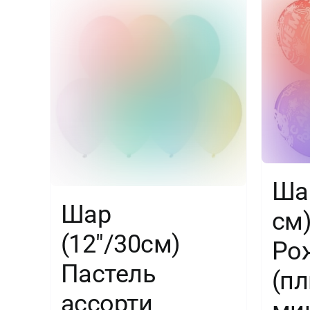
Шар
Шар
см
(12″/30см)
Ро
Пастель
(п
ассорти