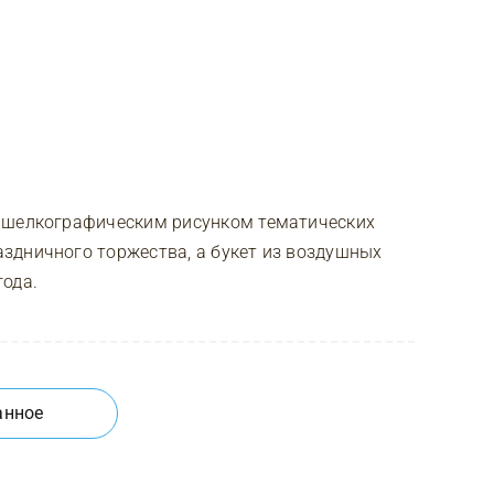
с шелкографическим рисунком тематических
здничного торжества, а букет из воздушных
ода.
анное