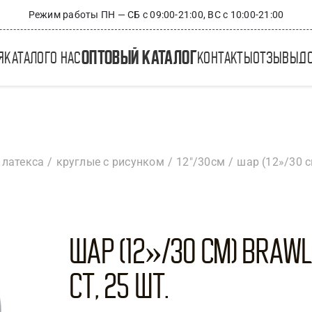
Режим работы ПН — СБ с 09:00-21:00, ВС с 10:00-21:00
оптовый каталог
я
каталог
о нас
контакты
отзывы
д
 латекса
круглые с рисунком
12"/30см
шар (12»/30 см
Шар (12»/30 см) Brawl
ст, 25 шт.