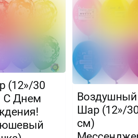
ст,
25
шт.
 (12»/30
Воздушный
) С Днем
Шар (12»/3
ждения!
см)
люшевый
Мессендже