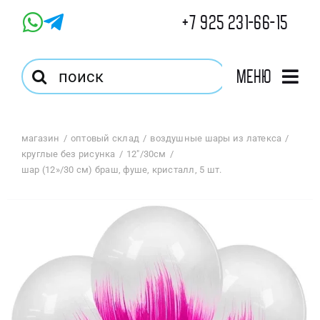
Skip
+7 925 231-66-15
to
content
Результат
Меню
поиска:
Главная
магазин
оптовый склад
воздушные шары из латекса
круглые без рисунка
12"/30см
Магазин
шар (12»/30 см) браш, фуше, кристалл, 5 шт.
Оптовый Магазин
Корзина
Избранное