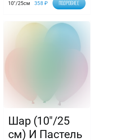
10"/25см
358
₽
Подробнее
Шар (10″/25
см) И Пастель