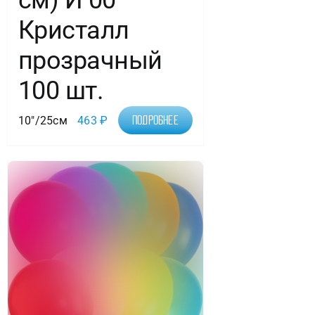
см) И 00
Кристалл
прозрачный
100 шт.
10"/25см
463
₽
Подробнее