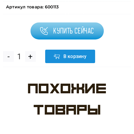
Артикул товара:
600113
Купить сейчас
В корзину
Количество
товара
Похожие
Шар
(10''/25
товары
см)
Шампань,