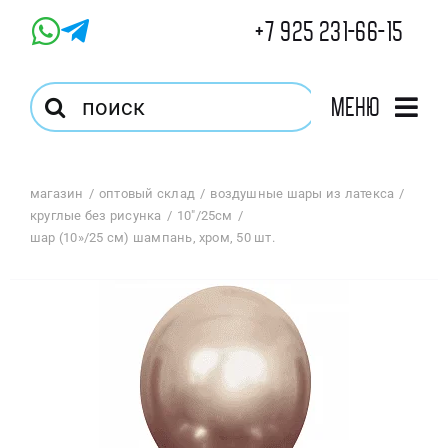
Skip
+7 925 231-66-15
to
content
Результат
Меню
поиска:
Главная
магазин
оптовый склад
воздушные шары из латекса
круглые без рисунка
10"/25см
Магазин
шар (10»/25 см) шампань, хром, 50 шт.
Оптовый Магазин
Корзина
Избранное