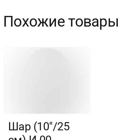
хром,
Похожие товары
50
шт.
Шар (10″/25