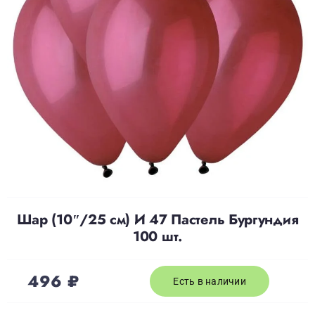
Доставка
О нас
Отзывы
Контакты
Шар (10″/25 см) И 47 Пастель Бургундия
Политика конфиденциальности
100 шт.
496
₽
Есть в наличии