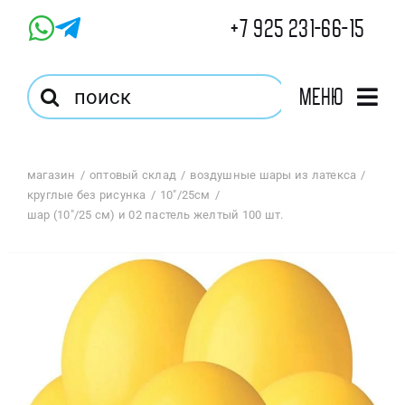
Skip
+7 925 231-66-15
to
content
Результат
Меню
поиска:
Главная
магазин
оптовый склад
воздушные шары из латекса
круглые без рисунка
10"/25см
Магазин
шар (10″/25 см) и 02 пастель желтый 100 шт.
Оптовый Магазин
Корзина
Избранное