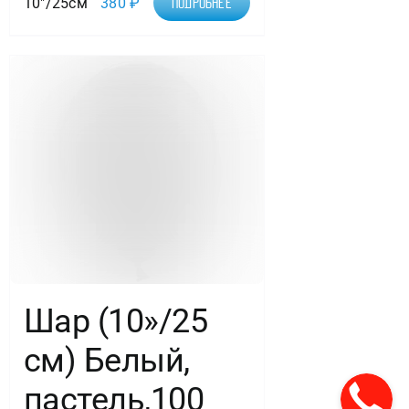
10"/25см
380
₽
Подробнее
Шар (10»/25
см) Белый,
пастель,100