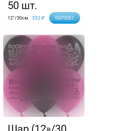
50 шт.
12"/30см
532
₽
Подробнее
Шар (12»/30