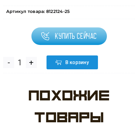
Артикул товара:
8122124-25
Купить сейчас
В корзину
Количество
товара
Похожие
Привет
малыш,
товары
Ассорти
Пастель,