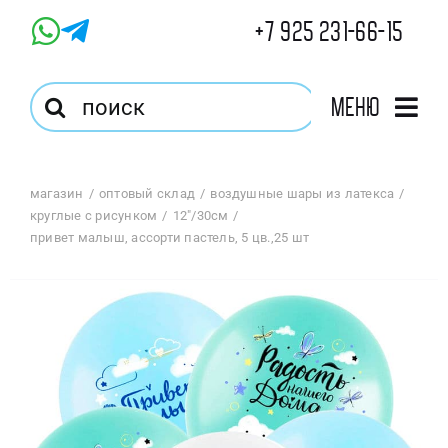
Skip
+7 925 231-66-15
to
content
Результат
Меню
поиска:
Главная
магазин
оптовый склад
воздушные шары из латекса
круглые с рисунком
12"/30см
Магазин
привет малыш, ассорти пастель, 5 цв.,25 шт
Оптовый Магазин
Корзина
Избранное