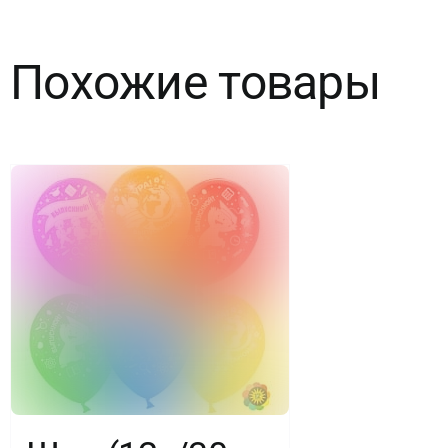
5
Похожие товары
цв.,25
шт