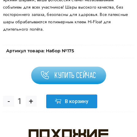
событием для всех участников! Шары высокого качества, без
постороннего запаха, безопасны для здоровья. Все латексные
шары обрабатываются полимерным клеем Hi-Float для
длительного полёта.
Артикул товара:
Набор №175
Купить сейчас
В корзину
Количество
товара
Похожие
Набор