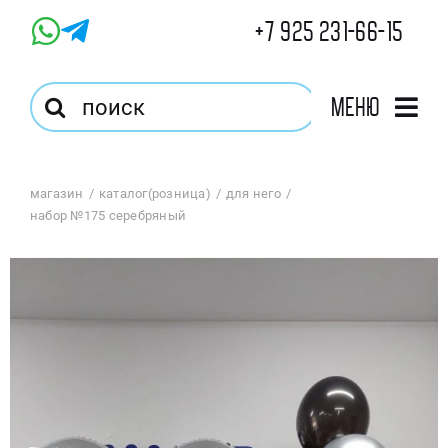
Skip
+7 925 231-66-15
to
content
Результат
Меню
поиска:
Главная
магазин
каталог(розница)
для него
набор №175 серебряный
Магазин
Оптовый Магазин
Корзина
Избранное