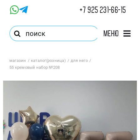
Skip
+7 925 231-66-15
to
content
Результат
Меню
поиска:
Главная
магазин
каталог(розница)
для него
55 кремовый набор №208
Магазин
Оптовый Магазин
Корзина
Избранное