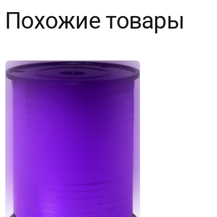
Похожие товары
x
250
м)
Золото