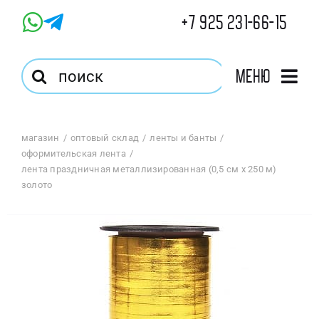
Skip
+7 925 231-66-15
to
content
Результат
Меню
поиска:
Главная
магазин
оптовый склад
ленты и банты
оформительская лента
Магазин
лента праздничная металлизированная (0,5 см x 250 м)
золото
Оптовый Магазин
Корзина
Избранное