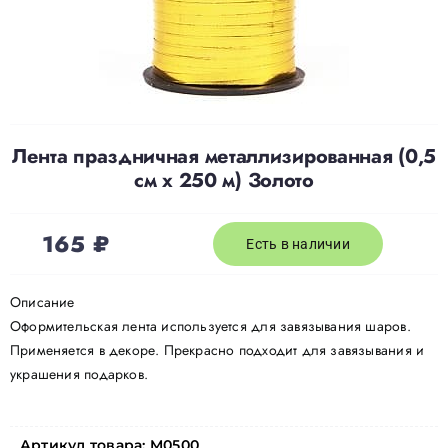
Доставка
О нас
Лента праздничная металлизированная (0,5
см x 250 м) Золото
Отзывы
165
₽
Контакты
Есть в наличии
Описание
Политика конфиденциальности
Оформительская лента используется для завязывания шаров.
Применяется в декоре. Прекрасно подходит для завязывания и
украшения подарков.
Артикул товара:
M0500