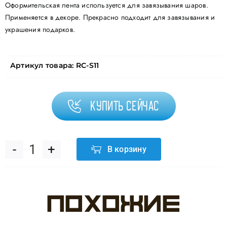
Оформительская лента используется для завязывания шаров.
Применяется в декоре. Прекрасно подходит для завязывания и
украшения подарков.
Артикул товара:
RC-S11
Купить сейчас
В корзину
Количество
товара
Похожие
Лента
(0,5