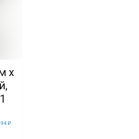
м х
й,
 1
94
₽