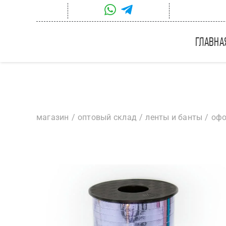
Skip
to
content
главна
магазин
оптовый склад
ленты и банты
офо