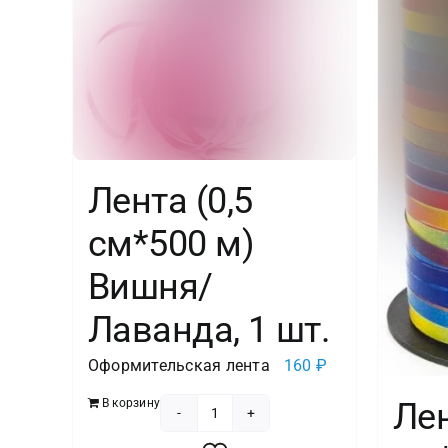
Лента (0,5
см*500 м)
Вишня/
Лаванда, 1 шт.
Оформительская лента
160
₽
В корзину
Лен
Количество