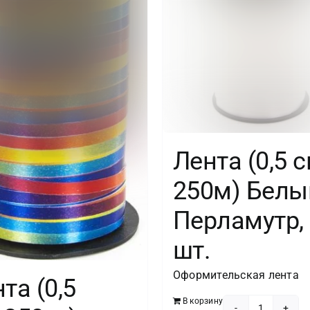
Лента (0,5 с
250м) Белы
Перламутр,
шт.
Оформительская лента
та (0,5
В корзину