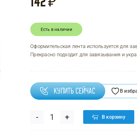
142
₽
Есть в наличии
Оформительская лента используется для за
Прекрасно подходит для завязывания и укр
Купить сейчас
В избр
В корзину
Количество
товара