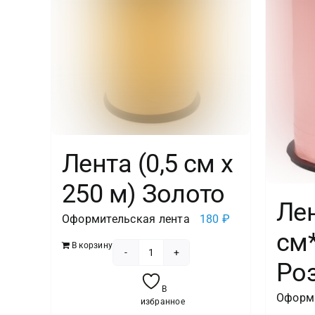
Лента (0,5 см х
250 м) Золото
Лен
Оформительская лента
180
₽
см
В корзину
Количество
Роз
товара
В
Оформи
Лента
избранное