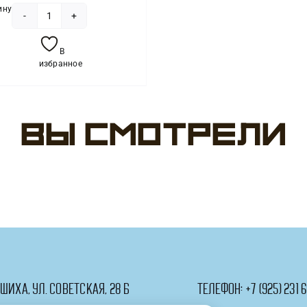
ину
Количество
товара
В
Лента
избранное
(0,5
см*250
м)
Вы смотрели
Розовый,
1
шт.
ашиха, ул. Советская, 28 Б
телефон:
+7 (925) 231 6