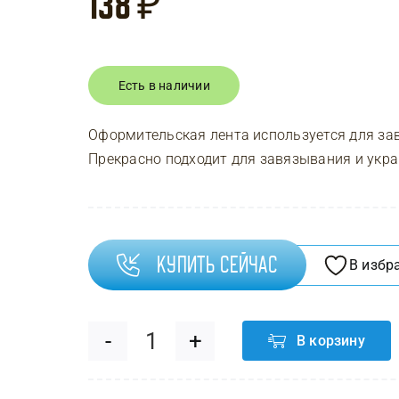
138
₽
Есть в наличии
Оформительская лента используется для за
Прекрасно подходит для завязывания и укр
Купить сейчас
В избр
В корзину
Количество
товара