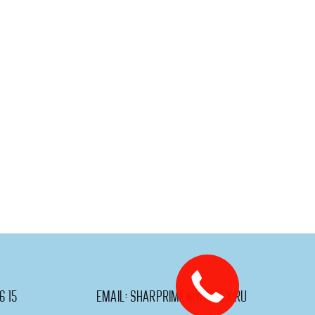
6 15
email:
sharprime@yandex.ru