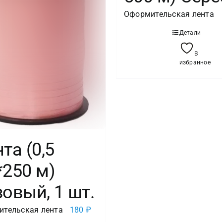
Оформительская лента
Детали
В
избранное
та (0,5
*250 м)
овый, 1 шт.
тельская лента
180
₽