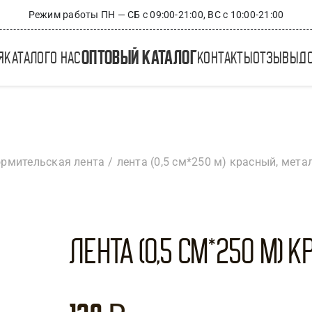
Режим работы ПН — СБ с 09:00-21:00, ВС с 10:00-21:00
оптовый каталог
я
каталог
о нас
контакты
отзывы
д
рмительская лента
лента (0,5 см*250 м) красный, метал
Лента (0,5 см*250 м) К