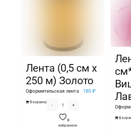
Лен
Лента (0,5 см х
см
250 м) Золото
Ви
Оформительская лента
180
₽
Лав
В корзину
Оформи
Количество
товара
В корз
В
Лента
избранное