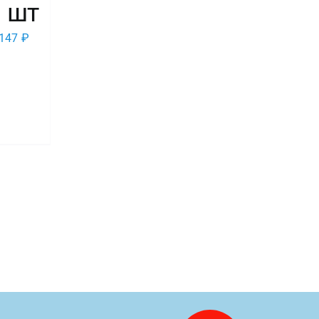
1 шт
147
₽
во
вый,
,