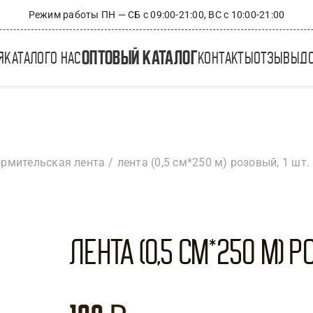
Режим работы ПН — СБ с 09:00-21:00, ВС с 10:00-21:00
оптовый каталог
я
каталог
о нас
контакты
отзывы
д
рмительская лента
лента (0,5 см*250 м) розовый, 1 шт.
Лента (0,5 см*250 м) Р