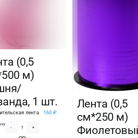
та (0,5
*500 м)
шня/
анда, 1 шт.
Лента (0,5
тельская лента
160
₽
см*250 м)
ину
Фиолетовы
Количество