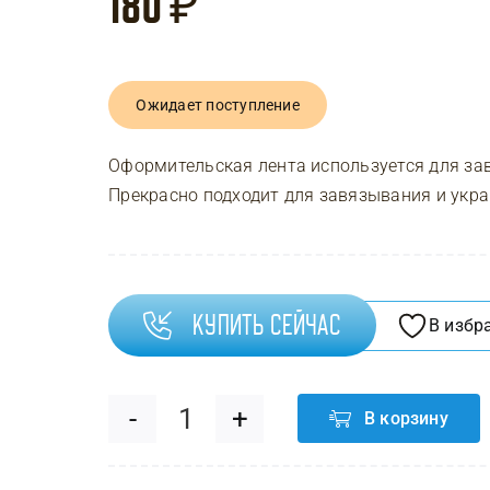
180
₽
Ожидает поступление
Оформительская лента используется для за
Прекрасно подходит для завязывания и укр
Купить сейчас
В избр
В корзину
Количество
товара