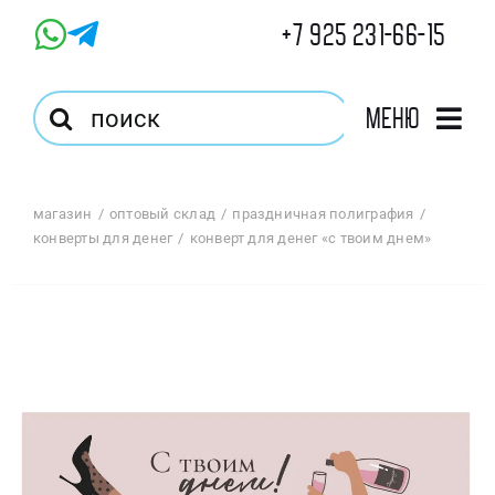
Skip
+7 925 231-66-15
to
content
Результат
Меню
поиска:
Главная
магазин
оптовый склад
праздничная полиграфия
конверты для денег
конверт для денег «с твоим днем»
Магазин
Оптовый Магазин
Корзина
Избранное