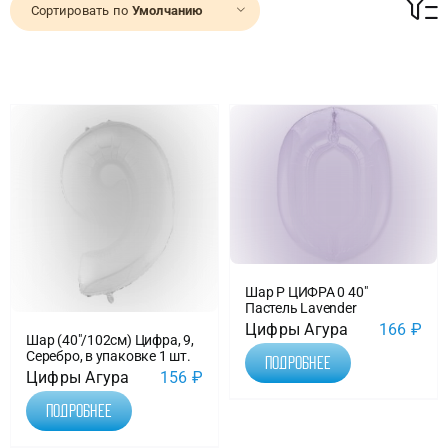
Сортировать по
Умолчанию
Доставка
О нас
Отзывы
Контакты
Шар Р ЦИФРА 0 40″
Политика конфиденциальности
Пастель Lavender
Цифры Агура
166
₽
Шар (40″/102см) Цифра, 9,
Серебро, в упаковке 1 шт.
Подробнее
Цифры Агура
156
₽
Подробнее