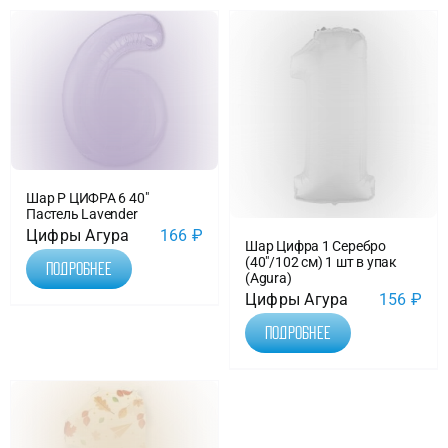
Шар Р ЦИФРА 6 40″
Пастель Lavender
Цифры Агура
166
₽
Шар Цифра 1 Серебро
(40″/102 см) 1 шт в упак
Подробнее
(Agura)
Цифры Агура
156
₽
Подробнее