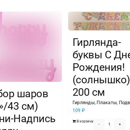
1
шт.
Гирлянда-
буквы С Дн
Рождения!
(солнышко)
200 см
бор шаров
Гирлянды, Плакаты, Под
»/43 см)
109
₽
ни-Надпись
В корзину
Количест