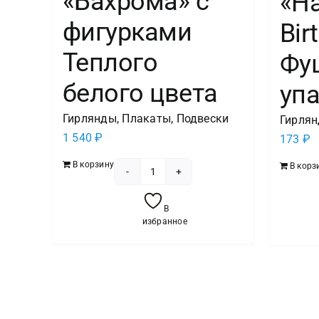
«Бахрома» с
«H
фигурками
Bir
Теплого
Фуш
белого цвета
упа
Гирлянды, Плакаты, Подвески
Гирлян
1 540
₽
173
₽
В корзину
В корз
Количество
товара
В
Светодиодная
избранное
гирлянда
"Бахрома"
с
фигурками
Теплого