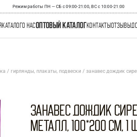
Режим работы ПН — СБ с 09:00-21:00, ВС с 10:00-21:00
оптовый каталог
я
каталог
о нас
контакты
отзывы
д
ика
гирлянды, плакаты, подвески
занавес дождик сире
Занавес Дождик Сир
металл, 100*200 см, 1 ш