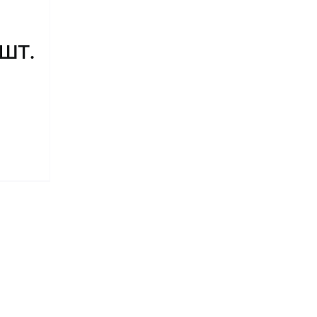
 шт.
во
,