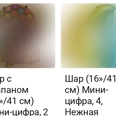
6,
Золото,
1
шт.
р с
Шар (16»/4
апаном
см) Мини-
»/41 см)
цифра, 4,
ни-цифра, 2
Нежная