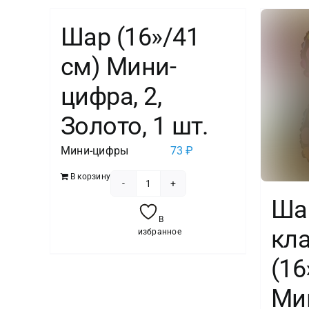
Шар (16»/41
см) Мини-
цифра, 2,
Золото, 1 шт.
Мини-цифры
73
₽
В корзину
Количество
Ша
товара
В
Шар
кл
избранное
(16''/41
(16
см)
Мини-
Ми
цифра,