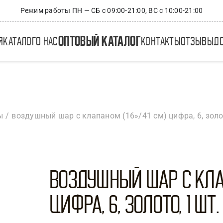
Режим работы ПН — СБ с 09:00-21:00, ВС с 10:00-21:00
оптовый каталог
я
каталог
о нас
контакты
отзывы
д
ы
воздушный шар с клапаном (16»/41 см) цифра, 6, золот
Воздушный шар с клап
Цифра, 6, Золото, 1 шт.