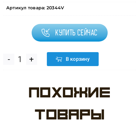
Артикул товара:
20344V
Купить сейчас
В корзину
Количество
товара
Похожие
Воздушный
шар
товары
(34''/86
см)