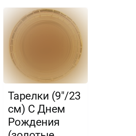
шт.
Тарелки (9″/23
см) С Днем
Рождения
(золотые