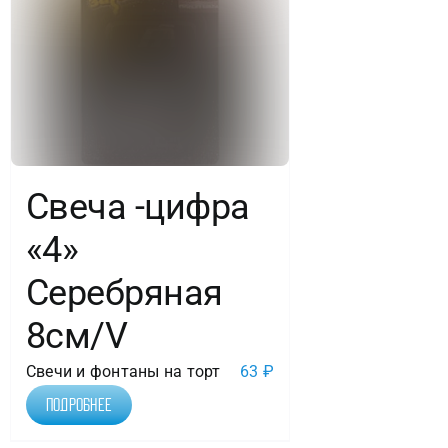
печатью
с
держателями
Свеча -цифра
«4»
Серебряная
8см/V
Свечи и фонтаны на торт
63
₽
Подробнее