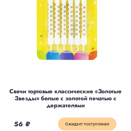
Доставка
О нас
Отзывы
Контакты
Свечи тортовые классические «Золотые
Политика конфиденциальности
Звезды» белые с золотой печатью с
держателями
56
₽
Ожидает поступление