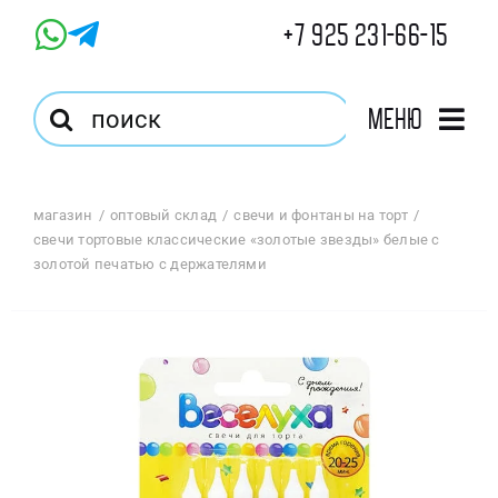
Skip
+7 925 231-66-15
to
content
Результат
Меню
поиска:
Главная
магазин
оптовый склад
свечи и фонтаны на торт
свечи тортовые классические «золотые звезды» белые с
Магазин
золотой печатью с держателями
Оптовый Магазин
Корзина
Избранное