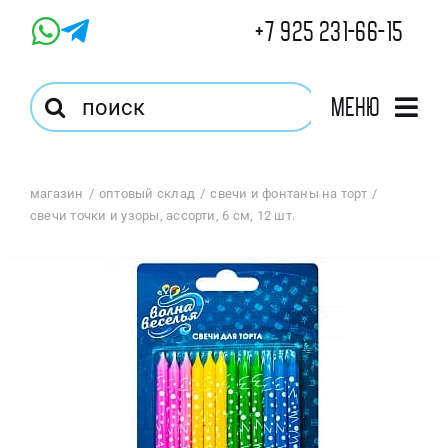
Skip
+7 925 231-66-15
to
content
Результат
Меню
поиска:
Главная
магазин
оптовый склад
свечи и фонтаны на торт
свечи точки и узоры, ассорти, 6 см, 12 шт.
Магазин
Оптовый Магазин
Корзина
Избранное