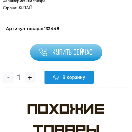
Характеристики товара
Страна: КИТАЙ
Артикул товара:
132448
Купить сейчас
В корзину
Количество
товара
Похожие
Свечи
Точки
товары