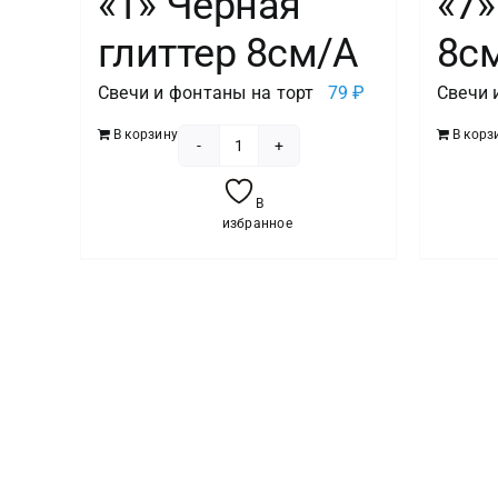
«1» Черная
«7»
глиттер 8см/A
8с
Свечи и фонтаны на торт
79
₽
Свечи 
В корзину
В корз
Количество
товара
В
Свеча
избранное
-цифра
"1"
Черная
глиттер
8см/A