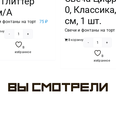
 Глиттер
0, Классика,
м/A
см, 1 шт.
и фонтаны на торт
75
₽
Свечи и фонтаны на торт
ину
Количество
В корзину
товара
Количест
В
Свеча
товара
избранное
В
-цифра
Свеча
избранное
"7"
Цифра
Глиттер
0,
8см/A
Классика
Вы смотрели
6
см,
1
шт.