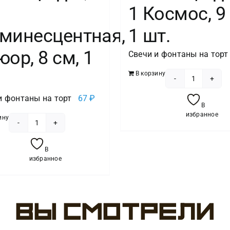
1 Космос, 9
минесцентная,
1 шт.
ор, 8 см, 1
Свечи и фонтаны на торт
В корзину
Количест
и фонтаны на торт
67
₽
товара
В
Свеча
избранное
ину
Цифра,
Количество
1
товара
В
Космос,
Свеча
избранное
9
Цифра,
см,
5
1
Люминесцентная,
Вы смотрели
шт.
флюор,
8