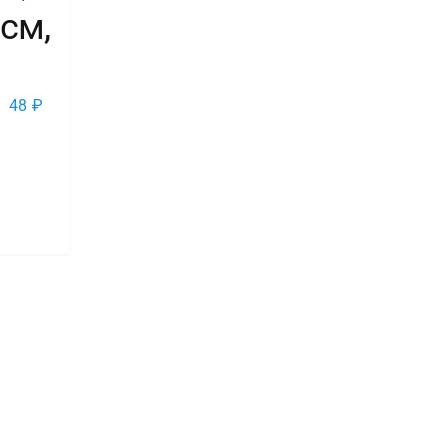
 см,
48
₽
во