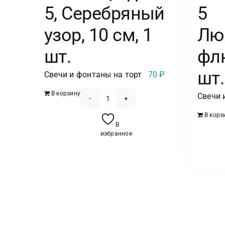
5, Серебряный
5
узор, 10 см, 1
Лю
шт.
флю
шт.
Свечи и фонтаны на торт
70
₽
В корзину
Свечи 
Количество
В корз
товара
В
Свеча
избранное
Цифра
5,
Серебряный
узор,
10
см,