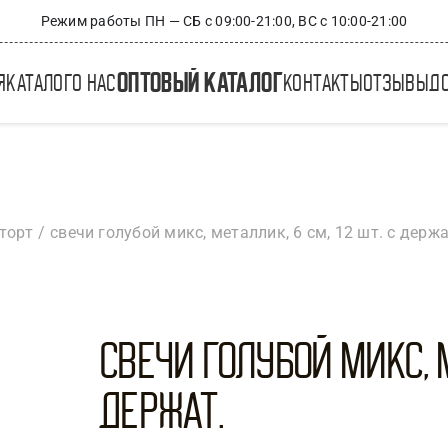
Режим работы ПН — СБ с 09:00-21:00, ВС с 10:00-21:00
оптовый каталог
я
каталог
о нас
контакты
отзывы
д
торт
свечи голубой микс, металлик, 6 см, 12 шт. с держа
Свечи Голубой микс, М
держат.