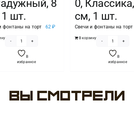
Радужный, 8
0, Классика,
 1 шт.
см, 1 шт.
и фонтаны на торт
62
₽
Свечи и фонтаны на торт
ину
В корзину
Количество
Количест
товара
товара
В
В
Свеча
Свеча
избранное
избранное
Цифра
Цифра
4,
0,
Радужный,
Классика
8
6
Вы смотрели
см,
см,
1
1
шт.
шт.