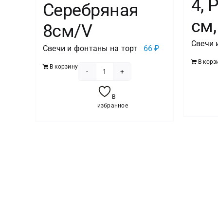
4, 
Серебряная
см,
8см/V
Свечи 
Свечи и фонтаны на торт
66
₽
В корз
В корзину
Количество
товара
В
Свеча
избранное
-цифра
"3"
Серебряная
8см/V