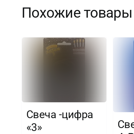
Похожие товары
Свеча -цифра
Св
«3»