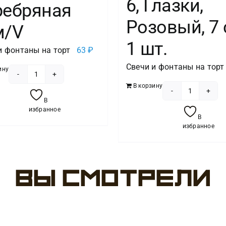
6, Глазки,
ребряная
Розовый, 7 
м/V
1 шт.
и фонтаны на торт
63
₽
Свечи и фонтаны на торт
ину
Количество
В корзину
товара
Количест
В
Свеча
товара
избранное
В
-цифра
Свеча
избранное
"4"
Цифра
Серебряная
6,
8см/V
Глазки,
Вы смотрели
Розовый,
7
см,
1