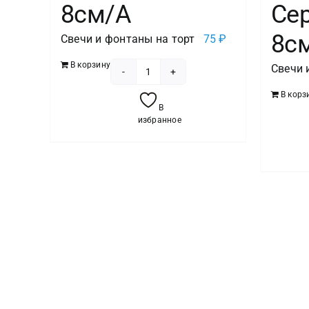
8см/A
Се
8с
Свечи и фонтаны на торт
75
₽
В корзину
Свечи 
Количество
В корз
товара
В
Свеча
избранное
-цифра
"7"
Глиттер
8см/A