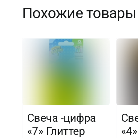
Похожие товары
Свеча -цифра
Св
«7» Глиттер
«4»