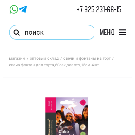
Skip
+7 925 231-66-15
to
content
Результат
Меню
поиска:
Главная
магазин
оптовый склад
свечи и фонтаны на торт
свеча фонтан для торта,60сек,золото,15см,4шт
Магазин
Оптовый Магазин
Корзина
Избранное