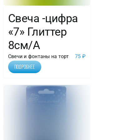
Свеча -цифра
«7» Глиттер
8см/A
Свечи и фонтаны на торт
75
₽
Подробнее