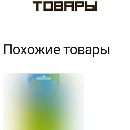
товары
для
торта,60сек,Золото,15см,4шт
Похожие товары