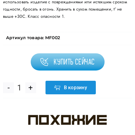
использовать изделие с повреждениями или истекшим сроком
годности, бросать в огонь. Хранить в сухом помещении, t° не
выше +30С. Класс опасности 1.
Артикул товара:
MF002
Купить сейчас
В корзину
Количество
товара
Похожие
Свеча
Фонтан