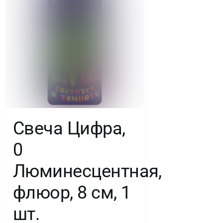
шт.
Свеча Цифра,
0
Люминесцентная,
флюор, 8 см, 1
шт.