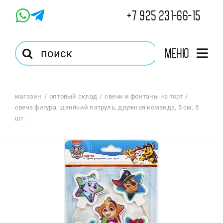
Skip
+7 925 231-66-15
to
content
Результат
Меню
поиска:
Главная
магазин
оптовый склад
свечи и фонтаны на торт
свеча фигура, щенячий патруль, дружная команда, 5 см, 5
Магазин
шт.
Оптовый Магазин
Корзина
Избранное