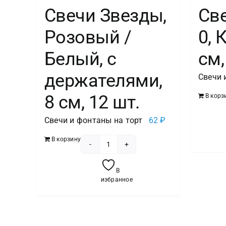
Свечи Звезды,
Св
Розовый /
0, 
Белый, с
см,
держателями,
Свечи 
8 см, 12 шт.
В корз
Свечи и фонтаны на торт
62
₽
В корзину
Количество
товара
В
Свечи
избранное
Звезды,
Розовый
/