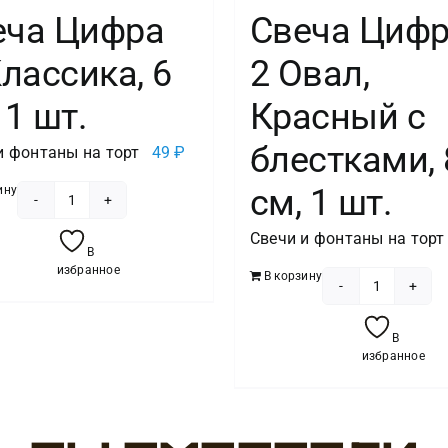
еча Цифра
Свеча Цифр
Классика, 6
2 Овал,
 1 шт.
Красный с
блестками, 
и фонтаны на торт
49
₽
см, 1 шт.
ину
Количество
Свечи и фонтаны на торт
товара
В
Свеча
избранное
В корзину
Цифра
Количест
0,
товара
В
Классика,
Свеча
избранное
6
Цифра,
см,
2
1
Овал,