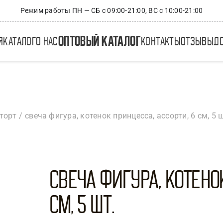
Режим работы ПН — СБ с 09:00-21:00, ВС с 10:00-21:00
оптовый каталог
я
каталог
о нас
контакты
отзывы
д
торт
свеча фигура, котенок принцесса, ассорти, 6 см, 5 
Свеча Фигура, Котено
см, 5 шт.