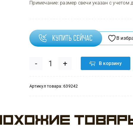
Примечание: размер свечи указан с учетом 
Купить сейчас
В избр
В корзину
Количество
товара
Артикул товара:
639242
Свеча
Фигура,
Похожие товар
Котенок