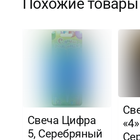
Похожие товары
Св
Свеча Цифра
«4»
5, Серебряный
Се