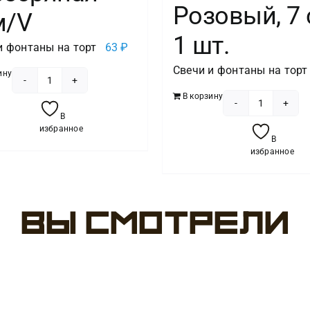
Розовый, 7 
м/V
1 шт.
и фонтаны на торт
63
₽
Свечи и фонтаны на торт
ину
Количество
В корзину
товара
Количест
В
Свеча
товара
избранное
В
-цифра
Свеча
избранное
"4"
Цифра
Серебряная
6,
8см/V
Глазки,
Вы смотрели
Розовый,
7
см,
1
шт.