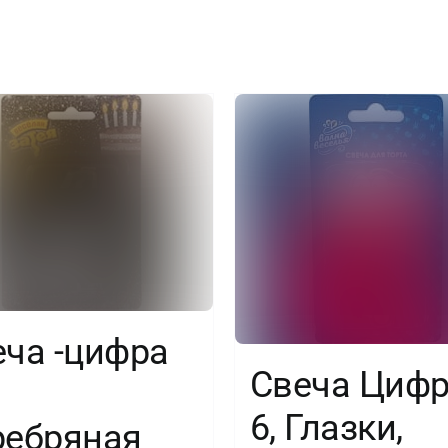
бирюза,
7
см,
1
шт.
еча -цифра
Свеча Циф
6, Глазки,
ребряная