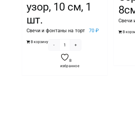
узор, 10 см, 1
8с
шт.
Свечи 
Свечи и фонтаны на торт
70
₽
В корз
В корзину
Количество
товара
В
Свеча
избранное
Цифра
5,
Серебряный
узор,
10
см,
1
шт.