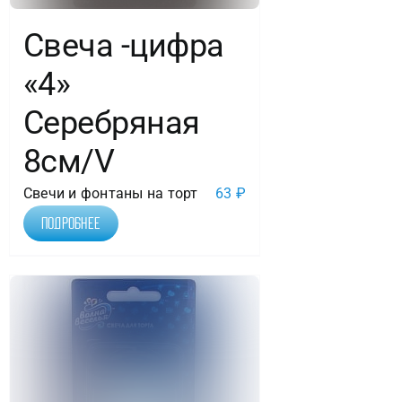
Свеча -цифра
«4»
Серебряная
8см/V
Свечи и фонтаны на торт
63
₽
Подробнее