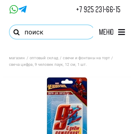
Skip
+7 925 231-66-15
to
content
Результат
Меню
поиска:
Главная
магазин
оптовый склад
свечи и фонтаны на торт
свеча цифра, 9 человек паук, 12 см, 1 шт.
Магазин
Оптовый Магазин
Корзина
Избранное