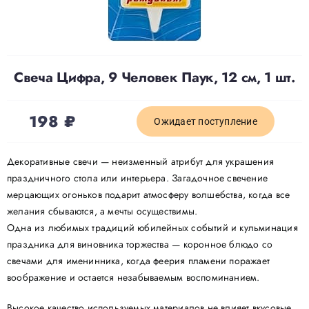
Доставка
Свеча Цифра, 9 Человек Паук, 12 см, 1 шт.
О нас
198
₽
Отзывы
Ожидает поступление
Декоративные свечи — неизменный атрибут для украшения
Контакты
праздничного стола или интерьера. Загадочное свечение
мерцающих огоньков подарит атмосферу волшебства, когда все
желания сбываются, а мечты осуществимы.
Политика конфиденциальности
Одна из любимых традиций юбилейных событий и кульминация
праздника для виновника торжества — коронное блюдо со
свечами для именинника, когда феерия пламени поражает
воображение и остается незабываемым воспоминанием.
Высокое качество используемых материалов не влияет вкусовые