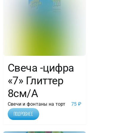
Свеча -цифра
«7» Глиттер
8см/A
Свечи и фонтаны на торт
75
₽
Подробнее