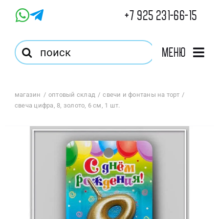
Skip
+7 925 231-66-15
to
content
Результат
Меню
поиска:
Главная
магазин
оптовый склад
свечи и фонтаны на торт
свеча цифра, 8, золото, 6 см, 1 шт.
Магазин
Оптовый Магазин
Корзина
Избранное