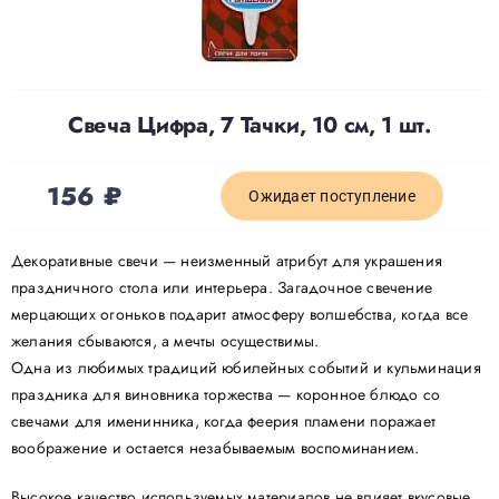
Доставка
Свеча Цифра, 7 Тачки, 10 см, 1 шт.
О нас
156
₽
Отзывы
Ожидает поступление
Декоративные свечи — неизменный атрибут для украшения
Контакты
праздничного стола или интерьера. Загадочное свечение
мерцающих огоньков подарит атмосферу волшебства, когда все
желания сбываются, а мечты осуществимы.
Политика конфиденциальности
Одна из любимых традиций юбилейных событий и кульминация
праздника для виновника торжества — коронное блюдо со
свечами для именинника, когда феерия пламени поражает
воображение и остается незабываемым воспоминанием.
Высокое качество используемых материалов не влияет вкусовые