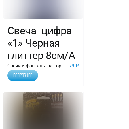
Свеча -цифра
«1» Черная
глиттер 8см/A
Свечи и фонтаны на торт
79
₽
Подробнее