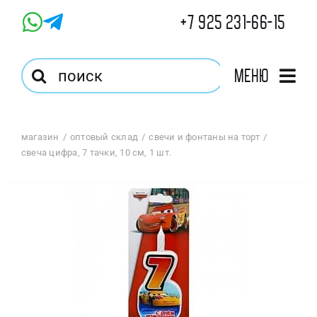
Skip
+7 925 231-66-15
to
content
Результат
Меню
поиска:
Главная
магазин
оптовый склад
свечи и фонтаны на торт
свеча цифра, 7 тачки, 10 см, 1 шт.
Магазин
Оптовый Магазин
Корзина
Избранное