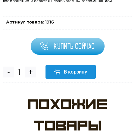
воображение и остается незабываемым воспоминанием.
Артикул товара:
1916
Купить сейчас
В корзину
Количество
товара
Похожие
Свеча
Цифра,
товары
6