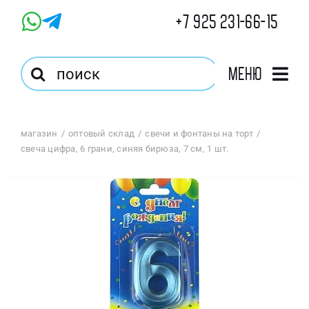
Skip
+7 925 231-66-15
to
content
Результат
Меню
поиска:
Главная
магазин
оптовый склад
свечи и фонтаны на торт
свеча цифра, 6 грани, синяя бирюза, 7 см, 1 шт.
Магазин
Оптовый Магазин
Корзина
Избранное