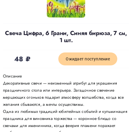
Доставка
Свеча Цифра, 6 Грани, Синяя бирюза, 7 см,
О нас
1 шт.
Отзывы
48
₽
Ожидает поступление
Контакты
Описание
Декоративные свечи — неизменный атрибут для украшения
праздничного стола или интерьера. Загадочное свечение
Политика конфиденциальности
мерцающих огоньков подарит атмосферу волшебства, когда все
желания сбываются, а мечты осуществимы.
Одна из любимых традиций юбилейных событий и кульминация
праздника для виновника торжества — коронное блюдо со
свечами для именинника, когда феерия пламени поражает