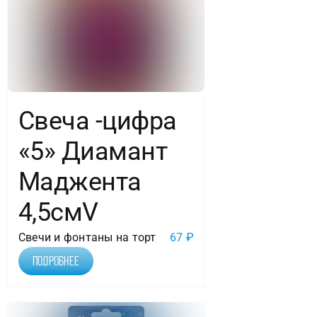
Свеча -цифра
«5» Диамант
Маджента
4,5смV
Свечи и фонтаны на торт
67
₽
Подробнее