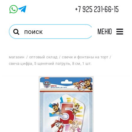
Skip
+7 925 231-66-15
to
content
Результат
Меню
поиска:
Главная
магазин
оптовый склад
свечи и фонтаны на торт
свеча цифра, 5 щенячий патруль, 8 см, 1 шт.
Магазин
Оптовый Магазин
Корзина
Избранное