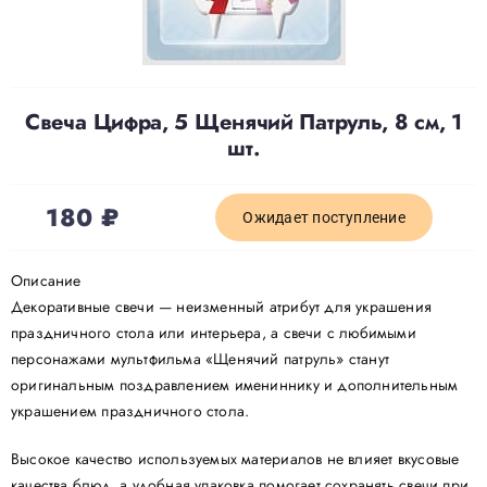
Доставка
Свеча Цифра, 5 Щенячий Патруль, 8 см, 1
О нас
шт.
Отзывы
180
₽
Ожидает поступление
Контакты
Описание
Декоративные свечи — неизменный атрибут для украшения
праздничного стола или интерьера, а свечи с любимыми
Политика конфиденциальности
персонажами мультфильма «Щенячий патруль» станут
оригинальным поздравлением имениннику и дополнительным
украшением праздничного стола.
Высокое качество используемых материалов не влияет вкусовые
качества блюд, а удобная упаковка помогает сохранять свечи при