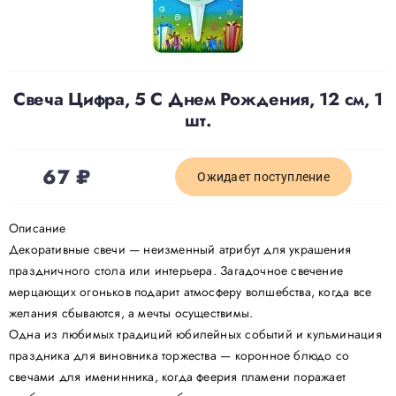
Доставка
Свеча Цифра, 5 С Днем Рождения, 12 см, 1
О нас
шт.
Отзывы
67
₽
Ожидает поступление
Контакты
Описание
Декоративные свечи — неизменный атрибут для украшения
праздничного стола или интерьера. Загадочное свечение
Политика конфиденциальности
мерцающих огоньков подарит атмосферу волшебства, когда все
желания сбываются, а мечты осуществимы.
Одна из любимых традиций юбилейных событий и кульминация
праздника для виновника торжества — коронное блюдо со
свечами для именинника, когда феерия пламени поражает