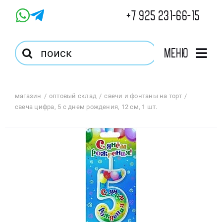
Skip
+7 925 231-66-15
to
content
Результат
Меню
поиска:
Главная
магазин
оптовый склад
свечи и фонтаны на торт
свеча цифра, 5 с днем рождения, 12 см, 1 шт.
Магазин
Оптовый Магазин
Корзина
Избранное