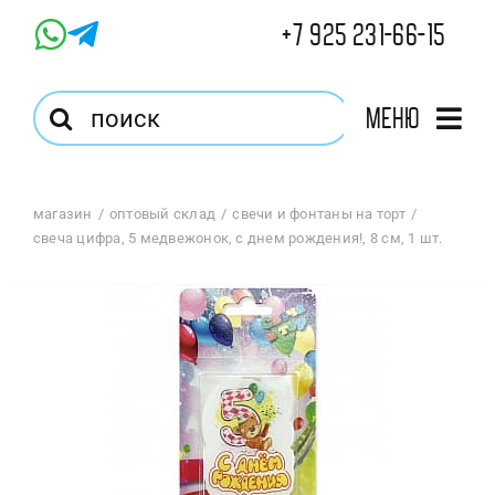
Skip
+7 925 231-66-15
to
content
Результат
Меню
поиска:
Главная
магазин
оптовый склад
свечи и фонтаны на торт
свеча цифра, 5 медвежонок, с днем рождения!, 8 см, 1 шт.
Магазин
Оптовый Магазин
Корзина
Избранное