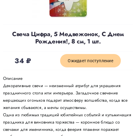
Доставка
Свеча Цифра, 5 Медвежонок, С Днем
О нас
Рождения!, 8 см, 1 шт.
Отзывы
34
₽
Ожидает поступление
Контакты
Описание
Декоративные свечи — неизменный атрибут для украшения
праздничного стола или интерьера. Загадочное свечение
Политика конфиденциальности
мерцающих огоньков подарит атмосферу волшебства, когда все
желания сбываются, а мечты осуществимы.
Одна из любимых традиций юбилейных событий и кульминация
праздника для виновника торжества — коронное блюдо со
свечами для именинника, когда феерия пламени поражает