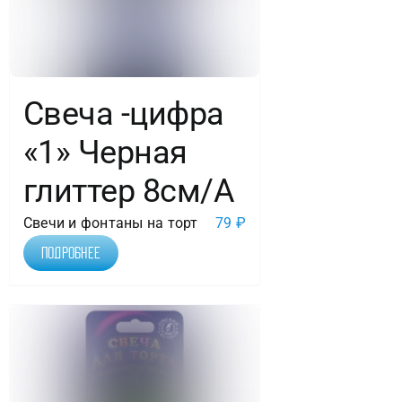
шт.
Свеча -цифра
«1» Черная
глиттер 8см/A
Свечи и фонтаны на торт
79
₽
Подробнее