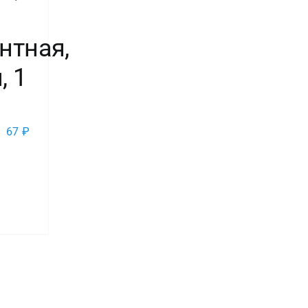
нтная,
, 1
67
₽
во
центная,