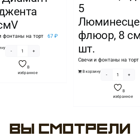
5
джента
Люминесце
5смV
флюор, 8 см
и фонтаны на торт
67
₽
шт.
ину
Количество
Свечи и фонтаны на торт
товара
В
Свеча
В корзину
избранное
Количест
-цифра
товара
"5"
В
Свеча
Диамант
избранное
Цифра,
Маджента
5
4,5смV
Люминес
Вы смотрели
флюор,
8