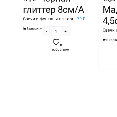
глиттер 8см/A
Ма
4,
Свечи и фонтаны на торт
79
₽
В корзину
Свечи 
Количество
В корз
товара
В
Свеча
избранное
-цифра
"1"
Черная
глиттер
8см/A