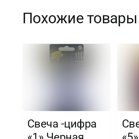
Похожие товары
Свеча -цифра
Св
«1» Черная
«5