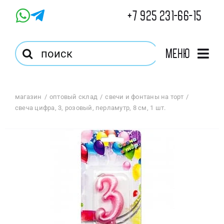
Skip
+7 925 231-66-15
to
content
Результат
Меню
поиска:
Главная
магазин
оптовый склад
свечи и фонтаны на торт
свеча цифра, 3, розовый, перламутр, 8 см, 1 шт.
Магазин
Оптовый Магазин
Корзина
Избранное