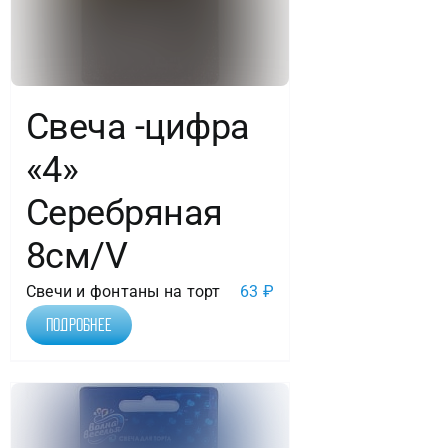
Свеча -цифра
«4»
Серебряная
8см/V
Свечи и фонтаны на торт
63
₽
Подробнее