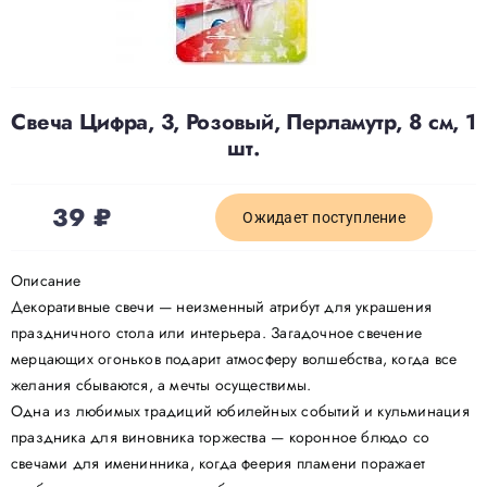
Доставка
Свеча Цифра, 3, Розовый, Перламутр, 8 см, 1
О нас
шт.
Отзывы
39
₽
Ожидает поступление
Контакты
Описание
Декоративные свечи — неизменный атрибут для украшения
праздничного стола или интерьера. Загадочное свечение
Политика конфиденциальности
мерцающих огоньков подарит атмосферу волшебства, когда все
желания сбываются, а мечты осуществимы.
Одна из любимых традиций юбилейных событий и кульминация
праздника для виновника торжества — коронное блюдо со
свечами для именинника, когда феерия пламени поражает